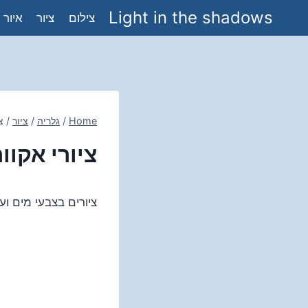
Ski
Light in the shadows
צילום
ציור
איור
t
conten
Home
/
גלריה
/
ציור
/
צ
ציורי אקוו
ציורים בצבעי מים וע