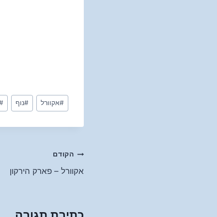
Post
#
אקוורל
#
נוף
#
Tags:
ניווט
הקודם
אקוורל – פארק הירקון
כתיבת תגובה