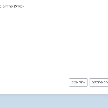
(מגדל) עתידים ב
חל פרדסים
#
תל אביב