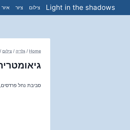
Ski
Light in the shadows
צילום
ציור
איור
t
conten
Home
/
גלריה
/
צילום
/
גיאומטריה
סביבת נחל פרדסים, 