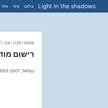
Ski
Light in the shadows
צילום
ציור
איור
t
conten
Home
/
גלריה
/
ציור
/
ר
רישום מוד
בצלאל, 2003-2007