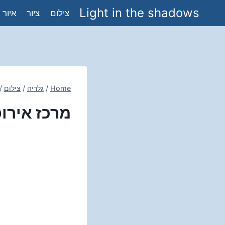
Ski
Light in the shadows
צילום
ציור
איור
t
conten
Home
/
גלריה
/
צילום
/
מרכז אירו